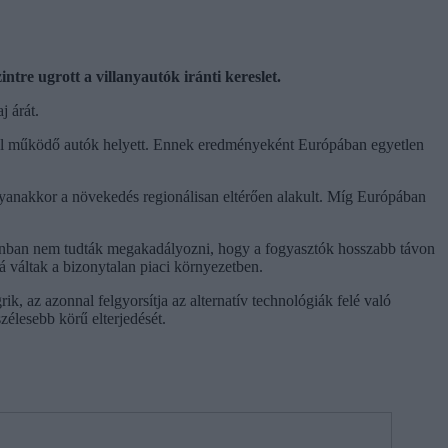
re ugrott a villanyautók iránti kereslet.
j árát.
rral működő autók helyett. Ennek eredményeként Európában egyetlen
Ugyanakkor a növekedés regionálisan eltérően alakult. Míg Európában
zonban nem tudták megakadályozni, hogy a fogyasztók hosszabb távon
 váltak a bizonytalan piaci környezetben.
 az azonnal felgyorsítja az alternatív technológiák felé való
zélesebb körű elterjedését.