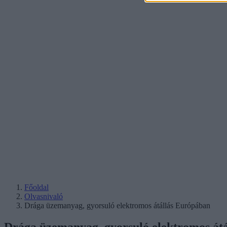
Főoldal
Olvasnivaló
Drága üzemanyag, gyorsuló elektromos átállás Európában
Drága üzemanyag, gyorsuló elektromos át