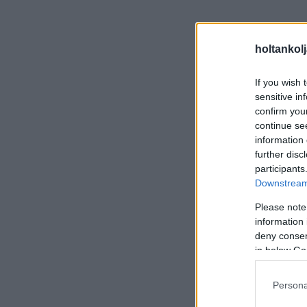
holtankol
If you wish 
sensitive in
confirm you
continue se
information 
further disc
participants
Downstream 
Please note
information 
deny consent
in below Go
Persona