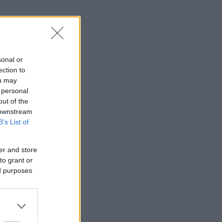
sonal or
ection to
ou may
 personal
out of the
 downstream
B’s List of
er and store
to grant or
ed purposes