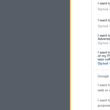
I want t
Opted 
I want t
Opted 
I want 
Advertis
Opted 
I want t
of my P
was col
Opted 
Google 
I want t
web or d
I want t
purpose