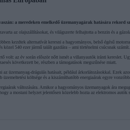
vaszán: a meredeken emelkedő üzemanyagárak hatására rekord szint
arta az olajszállításokat, és világszerte felhajtotta a benzin és a gázola
 többen kezdtek alternatívát keresni a hagyományos, belső égésű moto
és közel 540 ezer jármű talált gazdára – ami történelmi csúcsnak számít.
ő volt: az év során először nőtt ismét a villanyautók iránti kereslet. 
szaesés következett be, részben a támogatások megszűnése miatt.
i az üzemanyag-drágulás hatásait, például árkorlátozásokkal. Ezek a
 üzemeltetési költsége és a kiszámíthatóbb energiaárak egyre vonzóbbá
ergiaárak változására. Amikor a hagyományos üzemanyagok ára megugrik,
 hogy a mostani helyzet jelentősen közelebb hozta az elektromos autók s