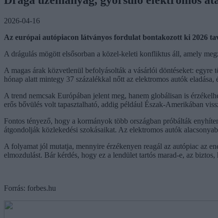
2026-04-16
Az európai autópiacon látványos fordulat bontakozott ki 2026 ta
A drágulás mögött elsősorban a közel-keleti konfliktus áll, amely megzav
A magas árak közvetlenül befolyásolták a vásárlói döntéseket: egyre
hónap alatt mintegy 37 százalékkal nőtt az elektromos autók eladása, 
A trend nemcsak Európában jelent meg, hanem globálisan is érzékelhet
erős bővülés volt tapasztalható, addig például Észak-Amerikában vis
Fontos tényező, hogy a kormányok több országban próbálták enyhíten
átgondolják közlekedési szokásaikat. Az elektromos autók alacsonyabb
A folyamat jól mutatja, mennyire érzékenyen reagál az autópiac az en
elmozdulást. Bár kérdés, hogy ez a lendület tartós marad-e, az biztos,
Forrás: forbes.hu