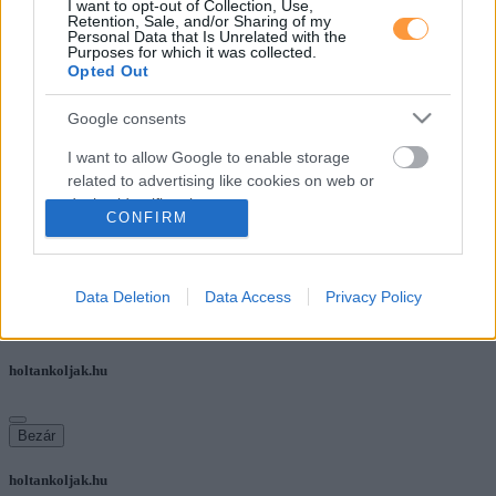
I want to opt-out of Collection, Use,
Retention, Sale, and/or Sharing of my
Personal Data that Is Unrelated with the
COPYRIGHT 2023 MINDEN JOG
Purposes for which it was collected.
FENNTARTVA | 3 P ONLINE KFT.
Opted Out
Együttműködésben a
Google consents
Független Benzinkutak Szövetségével
I want to allow Google to enable storage
Felhasználási feltételek
related to advertising like cookies on web or
Kapcsolat
device identifiers in apps.
CONFIRM
Impresszum
Adatkezelési tájékoztató
I want to allow my user data to be sent to
Google for online advertising purposes.
Holtankoljak.hu
Data Deletion
Data Access
Privacy Policy
I want to allow Google to send me
personalized advertising.
holtankoljak.hu
I want to allow Google to enable storage
related to analytics like cookies on web or
device identifiers in apps.
Bezár
I want to allow Google to enable storage
holtankoljak.hu