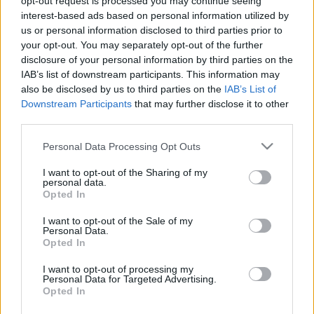
opt-out request is processed you may continue seeing
Holtankoljak.hu | történetünk
interest-based ads based on personal information utilized by
Szolgáltatások
Média megjelenések
us or personal information disclosed to third parties prior to
your opt-out. You may separately opt-out of the further
disclosure of your personal information by third parties on the
Üzemanyag árváltozás előrejelzés: -2025-03-1
IAB’s list of downstream participants. This information may
also be disclosed by us to third parties on the
IAB’s List of
Vissza
Downstream Participants
that may further disclose it to other
A holtankoljak.hu, Magyarország független, átfogó benzin-, gázolaj-, LPG-,
third parties.
prémium üzemanyag ár-összehasonlító és töltőállomás kereső oldala.
A holtankoljak.hu 2007 óta működik.
Please note that this website/app uses one or more Google
Personal Data Processing Opt Outs
services and may gather and store information including but
Miért érdemes regisztrálni?
not limited to your visit or usage behaviour. You may click to
I want to opt-out of the Sharing of my
personal data.
grant or deny consent to Google and its third-party tags to
Opted In
Rögzítheted az
általad tapasztalt árakat
, melyről azonnal
use your data for below specified purposes in below Google
tájékoztatjuk az üzemeltetőt
consent section.
Értékelheted
a kutakat, a szolgáltatásaikat, az üzemanyag minőségét
I want to opt-out of the Sale of my
Personal Data.
Írj tapasztalatot,
véleményt
a kutakról
Opted In
Összeállíthatod
kedvenc töltőállomásaid listáját
és belépéskor
azonnal látod az aktuális áraikat
Árváltozási hírlevél
I want to opt-out of processing my
Personal Data for Targeted Advertising.
Regisztrálok
Opted In