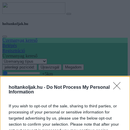
holtankoljak.hu
Üzemanyag kereső
Belépés
Regisztráció
Üzemanyag kereső
jelenlegi pozíciód:
Újravizsgál
Megadom
+5
km
keresés
holtankoljak.hu -
Do Not Process My Personal
Főoldal
Information
Árváltozások
Nemzetközi árak
Hírek, Blog
If you wish to opt-out of the sale, sharing to third parties, or
Töltőállomások
processing of your personal or sensitive information for
Elektromos autó
targeted advertising by us, please use the below opt-out
Csatlakozni szeretnék
section to confirm your selection. Please note that after your
Hirdetni szeretnék