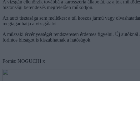
A vizsgán ellenőrzik továbbá a karosszéria állapotát, az ajtók működés
biztonsági berendezés megfelelően működjön.
Az autó tisztasága sem mellékes: a túl koszos jármű vagy olvashatatlan 
megtagadhatja a vizsgálatot.
A műszaki érvényességét rendszeresen érdemes figyelni. Új autóknál az
forintos bírságot is kiszabhatnak a hatóságok.
Forrás: NOGUCHI x