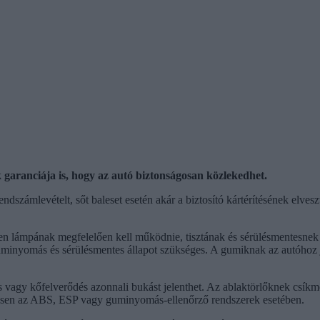
garanciája is, hogy az autó biztonságosan közlekedhet.
dszámlevételt, sőt baleset esetén akár a biztosító kártérítésének elves
en lámpának megfelelően kell működnie, tisztának és sérülésmentesnek ke
guminyomás és sérülésmentes állapot szükséges. A gumiknak az autóhoz 
s vagy kőfelverődés azonnali bukást jelenthet. Az ablaktörlőknek csíkmen
ösen az ABS, ESP vagy guminyomás-ellenőrző rendszerek esetében.