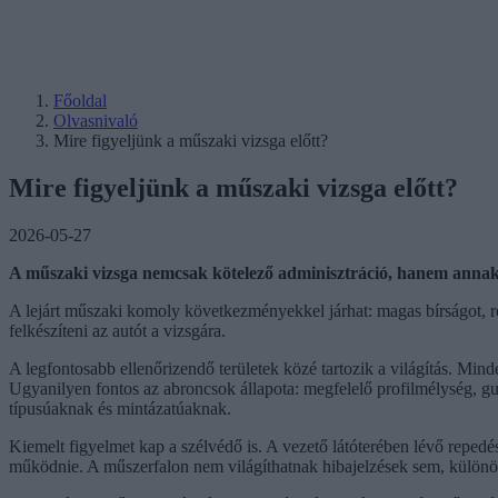
Főoldal
Olvasnivaló
Mire figyeljünk a műszaki vizsga előtt?
Mire figyeljünk a műszaki vizsga előtt?
2026-05-27
A műszaki vizsga nemcsak kötelező adminisztráció, hanem annak 
A lejárt műszaki komoly következményekkel járhat: magas bírságot, ren
felkészíteni az autót a vizsgára.
A legfontosabb ellenőrizendő területek közé tartozik a világítás. Mind
Ugyanilyen fontos az abroncsok állapota: megfelelő profilmélység, 
típusúaknak és mintázatúaknak.
Kiemelt figyelmet kap a szélvédő is. A vezető látóterében lévő repedé
működnie. A műszerfalon nem világíthatnak hibajelzések sem, külön