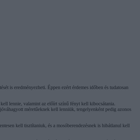
ztését is eredményezheti. Éppen ezért érdemes időben és tudatosan
ll lennie, valamint az előírt színű fényt kell kibocsátania.
jóváhagyott méretűeknek kell lenniük, tengelyenként pedig azonos
tesen kell tisztítaniuk, és a mosóberendezésnek is hibátlanul kell