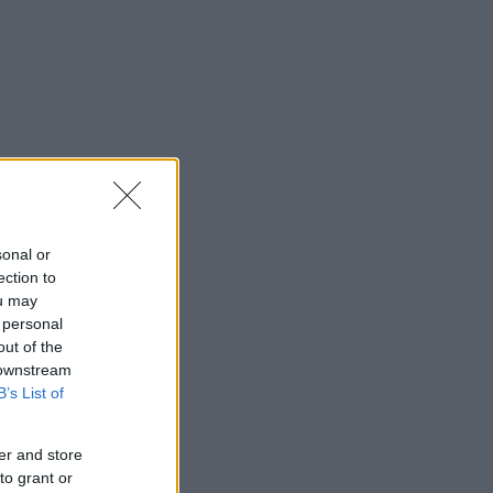
sonal or
ection to
ou may
 personal
out of the
 downstream
B’s List of
er and store
to grant or