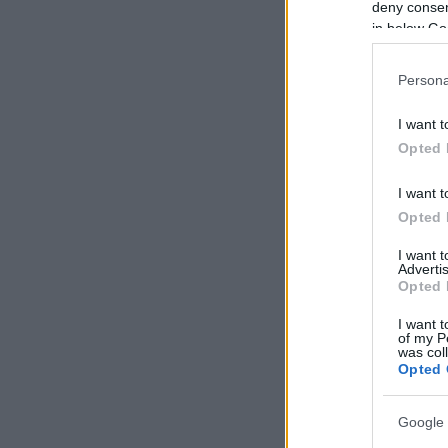
deny consent
in below Go
Persona
I want t
Opted 
I want t
Opted 
I want 
Advertis
Opted 
I want t
of my P
was col
Opted 
Google 