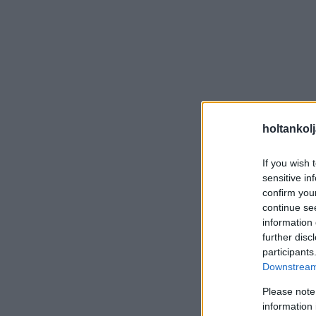
holtankol
If you wish 
sensitive in
confirm you
continue se
information 
further disc
participants
Downstream 
Please note
information 