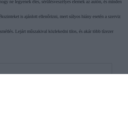
s, hogy ne legyenek éles, sérülésveszélyes elemek az autón, és minden
szinteket is ajánlott ellenőrizni, mert súlyos hiány esetén a szerviz
métlés. Lejárt műszakival közlekedni tilos, és akár több tízezer