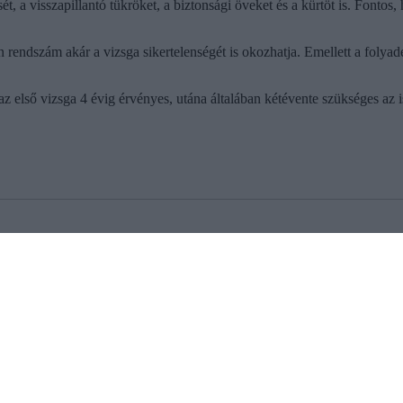
ét, a visszapillantó tükröket, a biztonsági öveket és a kürtöt is. Fonto
rendszám akár a vizsga sikertelenségét is okozhatja. Emellett a folyadék
 első vizsga 4 évig érvényes, utána általában kétévente szükséges az is