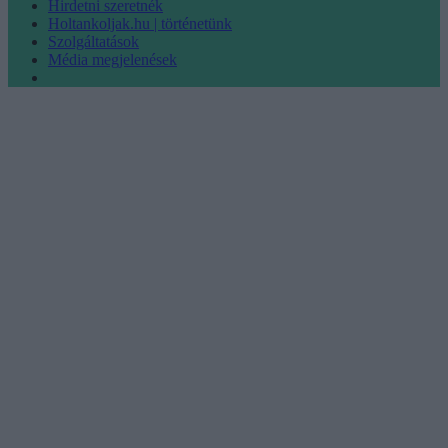
Hirdetni szeretnék
Holtankoljak.hu | történetünk
Szolgáltatások
Média megjelenések