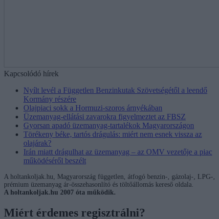
Kapcsolódó hírek
Nyílt levél a Független Benzinkutak Szövetségétől a leendő
Kormány részére
Olajpiaci sokk a Hormuzi-szoros árnyékában
Üzemanyag-ellátási zavarokra figyelmeztet az FBSZ
Gyorsan apadó üzemanyag-tartalékok Magyarországon
Törékeny béke, tartós drágulás: miért nem esnek vissza az
olajárak?
Irán miatt drágulhat az üzemanyag – az OMV vezetője a piac
működéséről beszélt
A holtankoljak.hu, Magyarország független, átfogó benzin-, gázolaj-, LPG-,
prémium üzemanyag ár-összehasonlító és töltőállomás kereső oldala.
A holtankoljak.hu 2007 óta működik.
Miért érdemes regisztrálni?