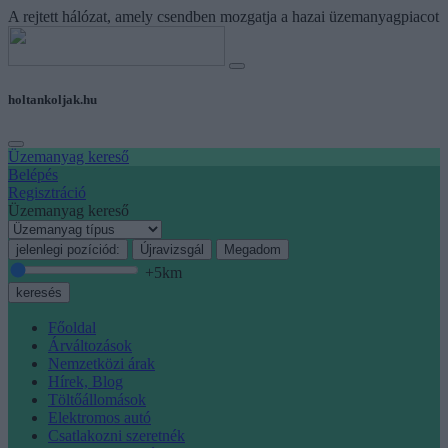
A rejtett hálózat, amely csendben mozgatja a hazai üzemanyagpiacot
holtankoljak.hu
Üzemanyag kereső
Belépés
Regisztráció
Üzemanyag kereső
jelenlegi pozíciód:
Újravizsgál
Megadom
+5
km
keresés
Főoldal
Árváltozások
Nemzetközi árak
Hírek, Blog
Töltőállomások
Elektromos autó
Csatlakozni szeretnék