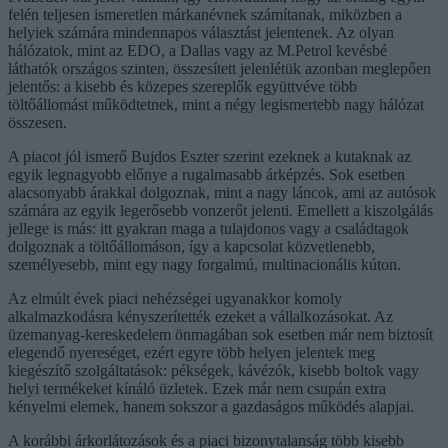
felén teljesen ismeretlen márkanévnek számítanak, miközben a
helyiek számára mindennapos választást jelentenek. Az olyan
hálózatok, mint az EDO, a Dallas vagy az M.Petrol kevésbé
láthatók országos szinten, összesített jelenlétük azonban meglepően
jelentős: a kisebb és közepes szereplők együttvéve több
töltőállomást működtetnek, mint a négy legismertebb nagy hálózat
összesen.
A piacot jól ismerő
Bujdos Eszter
szerint ezeknek a kutaknak az
egyik legnagyobb előnye a rugalmasabb árképzés. Sok esetben
alacsonyabb árakkal dolgoznak, mint a nagy láncok, ami az autósok
számára az egyik legerősebb vonzerőt jelenti. Emellett a kiszolgálás
jellege is más: itt gyakran maga a tulajdonos vagy a családtagok
dolgoznak a töltőállomáson, így a kapcsolat közvetlenebb,
személyesebb, mint egy nagy forgalmú, multinacionális kúton.
Az elmúlt évek piaci nehézségei ugyanakkor komoly
alkalmazkodásra kényszerítették ezeket a vállalkozásokat. Az
üzemanyag-kereskedelem önmagában sok esetben már nem biztosít
elegendő nyereséget, ezért egyre több helyen jelentek meg
kiegészítő szolgáltatások: pékségek, kávézók, kisebb boltok vagy
helyi termékeket kínáló üzletek. Ezek már nem csupán extra
kényelmi elemek, hanem sokszor a gazdaságos működés alapjai.
A korábbi árkorlátozások és a piaci bizonytalanság több kisebb