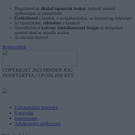
Rögzítheted az
általad tapasztalt árakat
, melyről azonnal
tájékoztatjuk az üzemeltetőt
Értékelheted
a kutakat, a szolgáltatásaikat, az üzemanyag minőségét
Írj tapasztalatot,
véleményt
a kutakról
Összeállíthatod
kedvenc töltőállomásaid listáját
és belépéskor
azonnal látod az aktuális áraikat
Árváltozási hírlevél
Regisztrálok
COPYRIGHT 2023 MINDEN JOG
FENNTARTVA | 3 P ONLINE KFT.
Együttműködésben a
Független Benzinkutak Szövetségével
Felhasználási feltételek
Kapcsolat
Impresszum
Adatkezelési tájékoztató