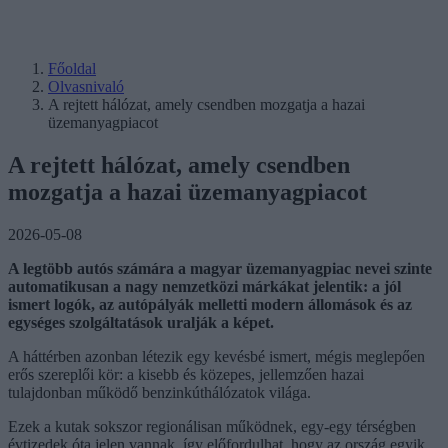
Főoldal
Olvasnivaló
A rejtett hálózat, amely csendben mozgatja a hazai
üzemanyagpiacot
A rejtett hálózat, amely csendben
mozgatja a hazai üzemanyagpiacot
2026-05-08
A legtöbb autós számára a magyar üzemanyagpiac nevei szinte
automatikusan a nagy nemzetközi márkákat jelentik: a jól
ismert logók, az autópályák melletti modern állomások és az
egységes szolgáltatások uralják a képet.
A háttérben azonban létezik egy kevésbé ismert, mégis meglepően
erős szereplői kör: a kisebb és közepes, jellemzően hazai
tulajdonban működő benzinkúthálózatok világa.
Ezek a kutak sokszor regionálisan működnek, egy-egy térségben
évtizedek óta jelen vannak, így előfordulhat, hogy az ország egyik