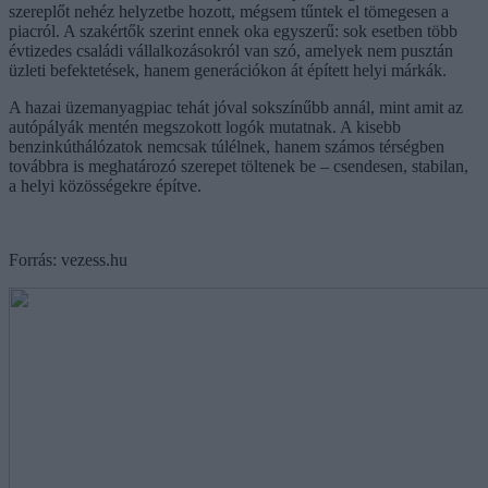
szereplőt nehéz helyzetbe hozott, mégsem tűntek el tömegesen a
piacról. A szakértők szerint ennek oka egyszerű: sok esetben több
évtizedes családi vállalkozásokról van szó, amelyek nem pusztán
üzleti befektetések, hanem generációkon át épített helyi márkák.
A hazai üzemanyagpiac tehát jóval sokszínűbb annál, mint amit az
autópályák mentén megszokott logók mutatnak. A kisebb
benzinkúthálózatok nemcsak túlélnek, hanem számos térségben
továbbra is meghatározó szerepet töltenek be – csendesen, stabilan,
a helyi közösségekre építve.
Forrás: vezess.hu