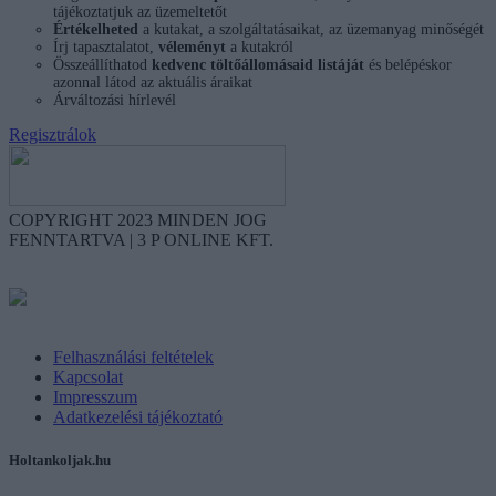
tájékoztatjuk az üzemeltetőt
Értékelheted
a kutakat, a szolgáltatásaikat, az üzemanyag minőségét
Írj tapasztalatot,
véleményt
a kutakról
Összeállíthatod
kedvenc töltőállomásaid listáját
és belépéskor
azonnal látod az aktuális áraikat
Árváltozási hírlevél
Regisztrálok
COPYRIGHT 2023 MINDEN JOG
FENNTARTVA | 3 P ONLINE KFT.
Együttműködésben a
Független Benzinkutak Szövetségével
Felhasználási feltételek
Kapcsolat
Impresszum
Adatkezelési tájékoztató
Holtankoljak.hu