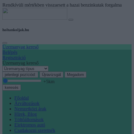
Rendkívüli mértékben visszaesett a hazai benzinkutak forgalma
holtankoljak.hu
Üzemanyag kereső
Belépés
Regisztráció
Üzemanyag kereső
jelenlegi pozíciód:
Újravizsgál
Megadom
+5
km
keresés
Főoldal
Árváltozások
Nemzetközi árak
Hírek, Blog
Töltőállomások
Elektromos autó
Csatlakozni szeretnék