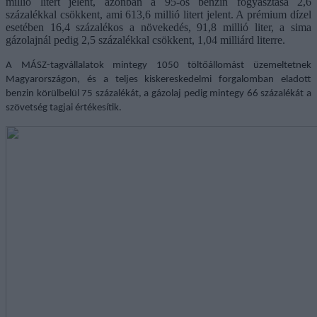
millió litert jelent, azonban a 95-ös benzin fogyasztása 2,6
százalékkal csökkent, ami 613,6 millió litert jelent. A prémium dízel
esetében 16,4 százalékos a növekedés, 91,8 millió liter, a sima
gázolajnál pedig
2,5 százalékkal csökkent, 1,04 milliárd literre.
A MÁSZ-tagvállalatok mintegy 1050 töltőállomást üzemeltetnek
Magyarországon, és a teljes kiskereskedelmi forgalomban eladott
benzin körülbelül 75 százalékát, a gázolaj pedig mintegy 66 százalékát a
szövetség tagjai értékesítik.