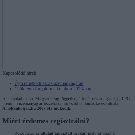
Kapcsolódó hírek
Újra emelkednek az üzemanyagárak
Csökkenő forgalom a kutakon 2023-ban
A holtankoljak.hu, Magyarország független, átfogó benzin-, gázolaj-, LPG-,
prémium üzemanyag ár-összehasonlító és töltőállomás kereső oldala.
A holtankoljak.hu 2007 óta működik.
Miért érdemes regisztrálni?
Rögzítheted az
általad tapasztalt árakat
, melyről azonnal