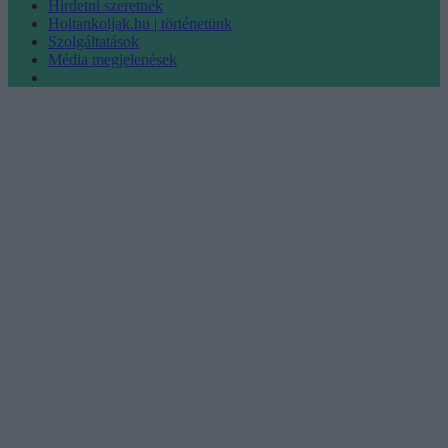
Hirdetni szeretnék
Holtankoljak.hu | történetünk
Szolgáltatások
Média megjelenések