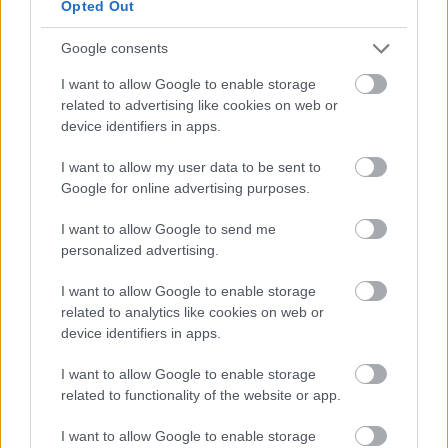
Opted Out
Rögzítheted az
általad tapasztalt árakat
, melyről azonnal
tájékoztatjuk az üzemeltetőt
Google consents
Értékelheted
a kutakat, a szolgáltatásaikat, az üzemanyag minőségét
Írj tapasztalatot,
véleményt
a kutakról
I want to allow Google to enable storage
Összeállíthatod
kedvenc töltőállomásaid listáját
és belépéskor
related to advertising like cookies on web or
azonnal látod az aktuális áraikat
Árváltozási hírlevél
device identifiers in apps.
Regisztrálok
I want to allow my user data to be sent to
Google for online advertising purposes.
COPYRIGHT 2023 MINDEN JOG
I want to allow Google to send me
FENNTARTVA | 3 P ONLINE KFT.
personalized advertising.
Együttműködésben a
I want to allow Google to enable storage
related to analytics like cookies on web or
Független Benzinkutak Szövetségével
device identifiers in apps.
Felhasználási feltételek
Kapcsolat
I want to allow Google to enable storage
Impresszum
related to functionality of the website or app.
Adatkezelési tájékoztató
I want to allow Google to enable storage
Holtankoljak.hu