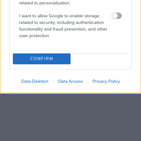
related to personalization.
I want to allow Google to enable storage
related to security, including authentication
holtankoljak.hu
functionality and fraud prevention, and other
user protection.
Bezár
holtankoljak.hu
CONFIRM
holtankoljak.hu
Data Deletion
Data Access
Privacy Policy