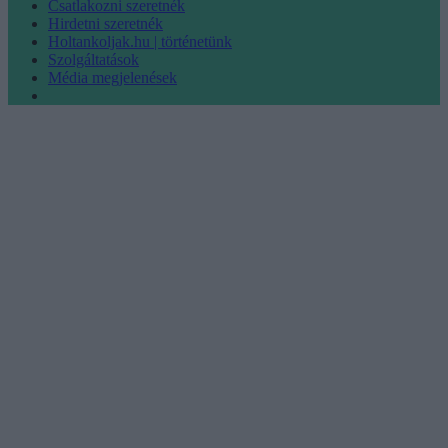
Csatlakozni szeretnék
Hirdetni szeretnék
Holtankoljak.hu | történetünk
Szolgáltatások
Média megjelenések