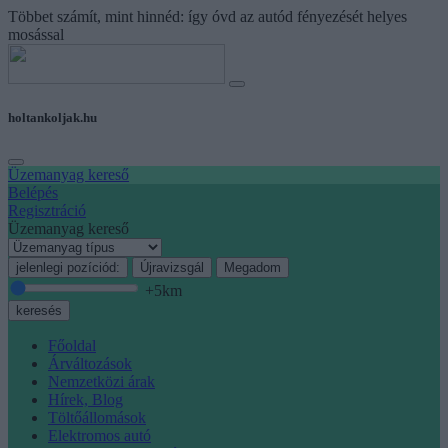
Többet számít, mint hinnéd: így óvd az autód fényezését helyes
mosással
holtankoljak.hu
Üzemanyag kereső
Belépés
Regisztráció
Üzemanyag kereső
jelenlegi pozíciód:
Újravizsgál
Megadom
+5
km
keresés
Főoldal
Árváltozások
Nemzetközi árak
Hírek, Blog
Töltőállomások
Elektromos autó