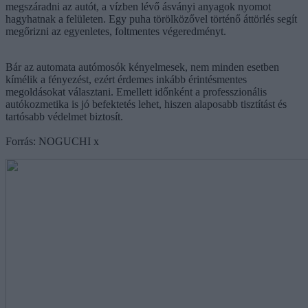
megszáradni az autót, a vízben lévő ásványi anyagok nyomot
hagyhatnak a felületen. Egy puha törölközővel történő áttörlés segít
megőrizni az egyenletes, foltmentes végeredményt.
Bár az automata autómosók kényelmesek, nem minden esetben
kímélik a fényezést, ezért érdemes inkább érintésmentes
megoldásokat választani. Emellett időnként a professzionális
autókozmetika is jó befektetés lehet, hiszen alaposabb tisztítást és
tartósabb védelmet biztosít.
Forrás: NOGUCHI x