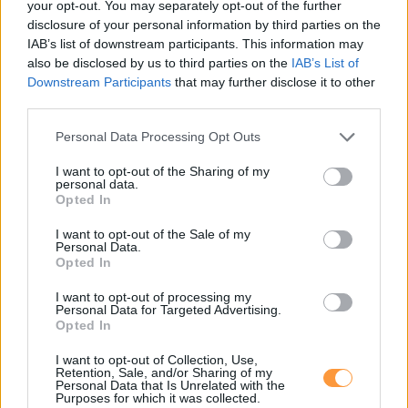
your opt-out. You may separately opt-out of the further
disclosure of your personal information by third parties on the
IAB’s list of downstream participants. This information may
also be disclosed by us to third parties on the
IAB’s List of
Downstream Participants
that may further disclose it to other
third parties.
Please note that this website/app uses one or more Google
Personal Data Processing Opt Outs
services and may gather and store information including but
not limited to your visit or usage behaviour. You may click to
I want to opt-out of the Sharing of my
Kapcsolódó hírek
personal data.
grant or deny consent to Google and its third-party tags to
Opted In
use your data for below specified purposes in below Google
Rejtett hibák és trükkök – így verhetnek át a használtautó-
consent section.
piacon
I want to opt-out of the Sale of my
Tudatos gumiválasztás: biztonság és megtakarítás kéz a
Personal Data.
Opted In
kézben
Téli tankolás okosan: a középutas megoldás a legjobb
Használt autó adásvétele: biztonság a papírok tükrében
I want to opt-out of processing my
Personal Data for Targeted Advertising.
Opted In
A holtankoljak.hu, Magyarország független, átfogó benzin-, gázolaj-, LPG-,
prémium üzemanyag ár-összehasonlító és töltőállomás kereső oldala.
A holtankoljak.hu 2007 óta működik.
I want to opt-out of Collection, Use,
Retention, Sale, and/or Sharing of my
Personal Data that Is Unrelated with the
Miért érdemes regisztrálni?
Purposes for which it was collected.