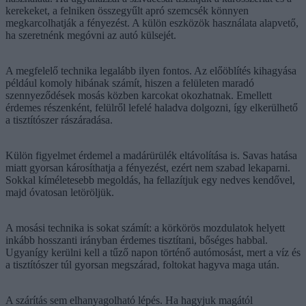
kerekeket, a felniken összegyűlt apró szemcsék könnyen
megkarcolhatják a fényezést. A külön eszközök használata alapvető,
ha szeretnénk megóvni az autó külsejét.
A megfelelő technika legalább ilyen fontos. Az előöblítés kihagyása
például komoly hibának számít, hiszen a felületen maradó
szennyeződések mosás közben karcokat okozhatnak. Emellett
érdemes részenként, felülről lefelé haladva dolgozni, így elkerülhető
a tisztítószer rászáradása.
Külön figyelmet érdemel a madárürülék eltávolítása is. Savas hatása
miatt gyorsan károsíthatja a fényezést, ezért nem szabad lekaparni.
Sokkal kíméletesebb megoldás, ha fellazítjuk egy nedves kendővel,
majd óvatosan letöröljük.
A mosási technika is sokat számít: a körkörös mozdulatok helyett
inkább hosszanti irányban érdemes tisztítani, bőséges habbal.
Ugyanígy kerülni kell a tűző napon történő autómosást, mert a víz és
a tisztítószer túl gyorsan megszárad, foltokat hagyva maga után.
A szárítás sem elhanyagolható lépés. Ha hagyjuk magától