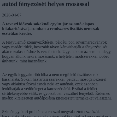
autód fényezését helyes mosással
2026-04-07
A tavaszi időszak sokaknál együtt jár az autó alapos
kitakarításával, azonban a rendszeres tisztítás nemcsak
esztétikai kérdés.
A felgyülemlő szennyeződések, például por, rovarmaradványok
vagy madárürülék, hosszabb távon károsíthatják a fényezést, sőt
akár rozsdásodáshoz is vezethetnek. Ugyanakkor az sem mindegy,
hogyan állunk neki a mosásnak: a helytelen módszerekkel többet
árthatunk, mint használunk.
Az egyik leggyakoribb hiba a nem megfelelő tisztítószerek
használata. Sokan háztartási szerekkel, például mosogatószerrel
vagy ablaktisztítóval esnek neki az autónak, ezek azonban
leoldhatják a védőréteget a karosszériáról. Ezáltal a felület
sérülékenyebbé válik, és gyorsabban veszíthet fényéből. Érdemes
inkább kifejezetten autóápolásra kifejlesztett termékeket választani.
Szintén gyakori probléma a rosszul megválasztott eszközök
használata. Ha ugyanazzal a szivaccsal tisztítjuk a karosszériát és a