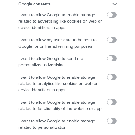
Regisztrálok
Google consents
I want to allow Google to enable storage
related to advertising like cookies on web or
COPYRIGHT 2023 MINDEN JOG
device identifiers in apps.
FENNTARTVA | 3 P ONLINE KFT.
I want to allow my user data to be sent to
Együttműködésben a
Google for online advertising purposes.
Független Benzinkutak Szövetségével
I want to allow Google to send me
Felhasználási feltételek
personalized advertising.
Kapcsolat
Impresszum
I want to allow Google to enable storage
Adatkezelési tájékoztató
related to analytics like cookies on web or
device identifiers in apps.
Holtankoljak.hu
I want to allow Google to enable storage
related to functionality of the website or app.
holtankoljak.hu
I want to allow Google to enable storage
related to personalization.
Bezár