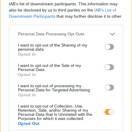
Fogyó tartalékok, növekvő kockázatok – meddig tartható fenn
IAB’s list of downstream participants. This information may
az olcsó üzemanyag?
also be disclosed by us to third parties on the
IAB’s List of
Nyílt levél a Független Benzinkutak Szövetségétől a leendő
Kormány részére
Downstream Participants
that may further disclose it to other
Olajpiaci sokk a Hormuzi-szoros árnyékában
third parties.
Üzemanyag-ellátási zavarokra figyelmeztet az FBSZ
Gyorsan apadó üzemanyag-tartalékok Magyarországon
Please note that this website/app uses one or more Google
Personal Data Processing Opt Outs
Olcsó üzemanyaggal éljük fel a stratégai készleteinket -
services and may gather and store information including but
komoly problémat kell majd megoldani az új kormánynak
not limited to your visit or usage behaviour. You may click to
I want to opt-out of the Sharing of my
Törékeny béke, tartós drágulás: miért nem esnek vissza az
personal data.
grant or deny consent to Google and its third-party tags to
olajárak?
Opted In
use your data for below specified purposes in below Google
A holtankoljak.hu, Magyarország független, átfogó benzin-, gázolaj-, LPG-,
consent section.
I want to opt-out of the Sale of my
prémium üzemanyag ár-összehasonlító és töltőállomás kereső oldala.
Personal Data.
A holtankoljak.hu 2007 óta működik.
Opted In
Miért érdemes regisztrálni?
I want to opt-out of processing my
Personal Data for Targeted Advertising.
Opted In
Rögzítheted az
általad tapasztalt árakat
, melyről azonnal
tájékoztatjuk az üzemeltetőt
I want to opt-out of Collection, Use,
Értékelheted
a kutakat, a szolgáltatásaikat, az üzemanyag minőségét
Retention, Sale, and/or Sharing of my
Írj tapasztalatot,
véleményt
a kutakról
Personal Data that Is Unrelated with the
Összeállíthatod
kedvenc töltőállomásaid listáját
és belépéskor
Purposes for which it was collected.
azonnal látod az aktuális áraikat
Opted Out
Árváltozási hírlevél