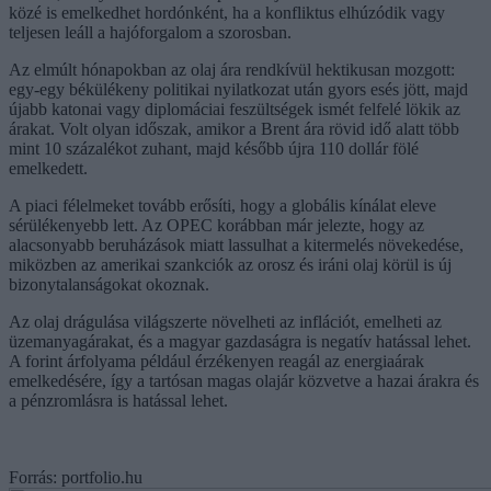
közé is emelkedhet hordónként, ha a konfliktus elhúzódik vagy
teljesen leáll a hajóforgalom a szorosban.
Az elmúlt hónapokban az olaj ára rendkívül hektikusan mozgott:
egy-egy békülékeny politikai nyilatkozat után gyors esés jött, majd
újabb katonai vagy diplomáciai feszültségek ismét felfelé lökik az
árakat. Volt olyan időszak, amikor a Brent ára rövid idő alatt több
mint 10 százalékot zuhant, majd később újra 110 dollár fölé
emelkedett.
A piaci félelmeket tovább erősíti, hogy a globális kínálat eleve
sérülékenyebb lett. Az OPEC korábban már jelezte, hogy az
alacsonyabb beruházások miatt lassulhat a kitermelés növekedése,
miközben az amerikai szankciók az orosz és iráni olaj körül is új
bizonytalanságokat okoznak.
Az olaj drágulása világszerte növelheti az inflációt, emelheti az
üzemanyagárakat, és a magyar gazdaságra is negatív hatással lehet.
A forint árfolyama például érzékenyen reagál az energiaárak
emelkedésére, így a tartósan magas olajár közvetve a hazai árakra és
a pénzromlásra is hatással lehet.
Forrás: portfolio.hu