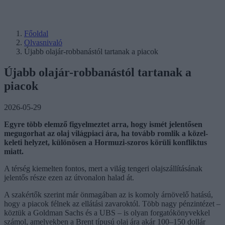
Főoldal
Olvasnivaló
Újabb olajár-robbanástól tartanak a piacok
Újabb olajár-robbanástól tartanak a
piacok
2026-05-29
Egyre több elemző figyelmeztet arra, hogy ismét jelentősen
megugorhat az olaj világpiaci ára, ha tovább romlik a közel-
keleti helyzet, különösen a Hormuzi-szoros körüli konfliktus
miatt.
A térség kiemelten fontos, mert a világ tengeri olajszállításának
jelentős része ezen az útvonalon halad át.
A szakértők szerint már önmagában az is komoly árnövelő hatású,
hogy a piacok félnek az ellátási zavaroktól. Több nagy pénzintézet –
köztük a Goldman Sachs és a UBS – is olyan forgatókönyvekkel
számol, amelyekben a Brent típusú olaj ára akár 100–150 dollár