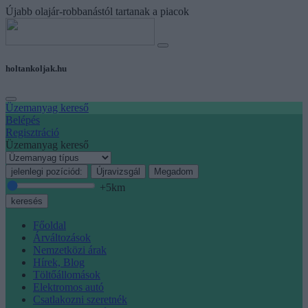
Újabb olajár-robbanástól tartanak a piacok
holtankoljak.hu
Üzemanyag kereső
Belépés
Regisztráció
Üzemanyag kereső
jelenlegi pozíciód:
Újravizsgál
Megadom
+5
km
keresés
Főoldal
Árváltozások
Nemzetközi árak
Hírek, Blog
Töltőállomások
Elektromos autó
Csatlakozni szeretnék