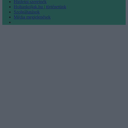
Hirdetni szeretnék
Holtankoljak.hu | történetünk
Szolgáltatások
Média megjelenések